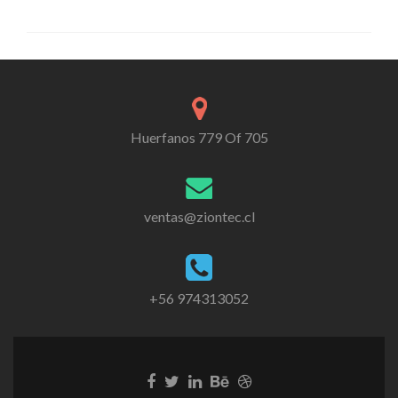
Huerfanos 779 Of 705
ventas@ziontec.cl
+56 974313052